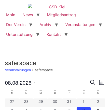
Moin
News
Mitgliedsantrag
Der Verein
Archiv
Veranstaltungen
Unterstützung
Kontakt
saferspace
Veranstaltungen
saferspace
Veran
Ve
08.08.2026
Suche
Mona
Datum
An
Such
wählen.
Kalender
M
D
M
D
F
S
S
Na
und
0 Veranstaltungen
0 Veranstaltungen
0 Veranstaltungen
0 Veranstaltungen
0 Veranstaltungen
0 Veranstaltun
0 Veran
27
28
29
30
31
1
2
von
0 Veranstaltungen
0 Veranstaltungen
0 Veranstaltungen
0 Veranstaltungen
0 Veranstaltungen
0 Veranstaltu
0 Veran