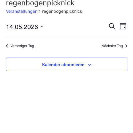
regenbogenpicknick
Veranstaltungen
regenbogenpicknick
Veran
Ve
14.05.2026
Suche
Tag
Datum
An
Such
wählen.
Na
Vorheriger Tag
Nächster Tag
und
Ansic
Kalender abonnieren
Navig