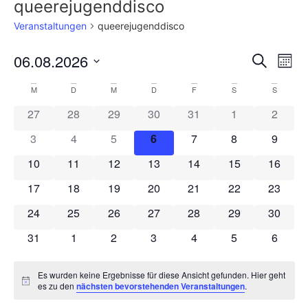
queerejugenddisco
Veranstaltungen
queerejugenddisco
Veran
Ve
06.08.2026
Suche
Mona
Datum
An
Such
wählen.
Kalender
M
D
M
D
F
S
S
Na
und
0 Veranstaltungen
0 Veranstaltungen
0 Veranstaltungen
0 Veranstaltungen
0 Veranstaltungen
0 Veranstaltun
0 Veran
27
28
29
30
31
1
2
von
Ansic
0 Veranstaltungen
0 Veranstaltungen
0 Veranstaltungen
0 Veranstaltungen
0 Veranstaltungen
0 Veranstaltun
0 Veran
3
4
5
6
7
8
9
Veranstaltungen
Navig
0 Veranstaltungen
0 Veranstaltungen
0 Veranstaltungen
0 Veranstaltungen
0 Veranstaltungen
0 Veranstaltung
0 Veran
10
11
12
13
14
15
16
0 Veranstaltungen
0 Veranstaltungen
0 Veranstaltungen
0 Veranstaltungen
0 Veranstaltungen
0 Veranstaltung
0 Veran
17
18
19
20
21
22
23
0 Veranstaltungen
0 Veranstaltungen
0 Veranstaltungen
0 Veranstaltungen
0 Veranstaltungen
0 Veranstaltung
0 Veran
24
25
26
27
28
29
30
0 Veranstaltungen
0 Veranstaltungen
0 Veranstaltungen
0 Veranstaltungen
0 Veranstaltungen
0 Veranstaltun
0 Veran
31
1
2
3
4
5
6
Es wurden keine Ergebnisse für diese Ansicht gefunden. Hier geht
Notice
es zu den
nächsten bevorstehenden Veranstaltungen
.