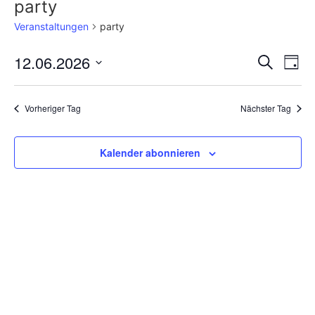
party
Veranstaltungen
party
Veran
Ve
12.06.2026
Suche
Tag
Datum
An
Such
wählen.
Na
Vorheriger Tag
Nächster Tag
und
Ansic
Kalender abonnieren
Navig