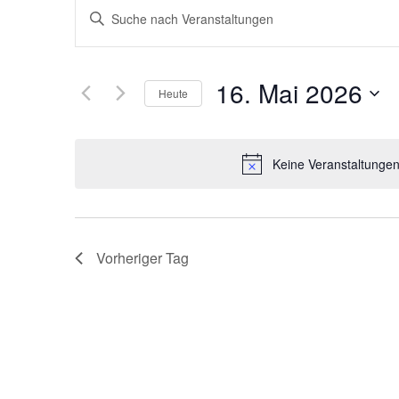
Veranstaltungen
Bitte
Schlüsselwort
Suche
eingeben.
Suche
nach
und
Veranstaltungen
16. Mai 2026
Schlüsselwort.
Heute
Ansichten,
Datum
wählen.
Navigation
Keine Veranstaltungen
Vorheriger Tag