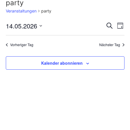
party
Veranstaltungen
party
Veran
Ve
14.05.2026
Suche
Tag
Datum
An
Such
wählen.
Na
Vorheriger Tag
Nächster Tag
und
Ansic
Kalender abonnieren
Navig