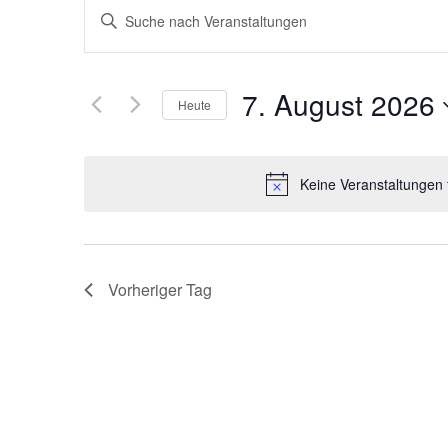
Veranstaltungen
Bitte
Schlüsselwort
Suche
eingeben.
Suche
nach
und
Veranstaltungen
7. August 2026
Schlüsselwort.
Heute
Ansichten,
Datum
wählen.
Navigation
Keine Veranstaltungen 
Vorheriger Tag