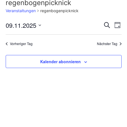
regenbogenpicknick
Veranstaltungen
regenbogenpicknick
Veran
Ve
09.11.2025
Suche
Tag
Datum
An
Such
wählen.
Na
Vorheriger Tag
Nächster Tag
und
Ansic
Kalender abonnieren
Navig