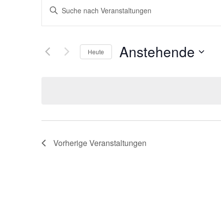
Veranstaltungen
Bitte
Schlüsselwort
Suche
eingeben.
Suche
nach
und
Veranstaltungen
Anstehende
Schlüsselwort.
Heute
Ansichten,
Datum
wählen.
Navigation
Vorherige
Veranstaltungen