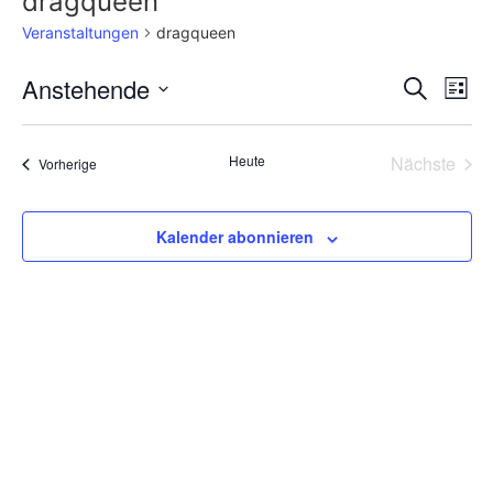
dragqueen
Veranstaltungen
dragqueen
Veran
Ve
Anstehende
Suche
Liste
Datum
An
Such
wählen.
Na
Vera
Heute
Nächste
Veranstaltungen
Vorherige
und
Ansic
Kalender abonnieren
Navig