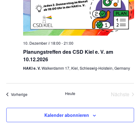
10. Dezember // 18:00
-
21:00
Planungstreffen des CSD Kiel e. V. am
10.12.2026
HAKI e. V.
Walkerdamm 17, Kiel, Schleswig-Holstein, Germany
Vera
Heute
Nächste
Veranstaltungen
Vorherige
Kalender abonnieren