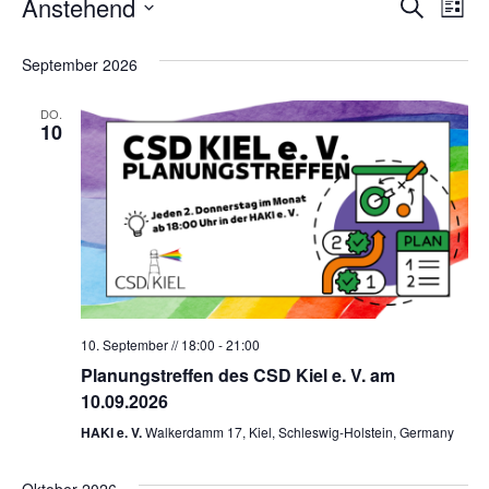
Veran
Ve
Anstehend
Suche
Liste
Datum
An
Such
wählen.
September 2026
Na
und
DO.
Ansic
10
Navig
10. September // 18:00
-
21:00
Planungstreffen des CSD Kiel e. V. am
10.09.2026
HAKI e. V.
Walkerdamm 17, Kiel, Schleswig-Holstein, Germany
Oktober 2026