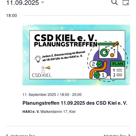
Veran
Ve
11.09.2025
Suche
Tag
Datum
An
Such
wählen.
18:00
Na
und
Ansic
Navig
11. September 2025 // 18:00
-
20:00
Planungstreffen 11.09.2025 des CSD Kiel e. V.
HAKI e. V.
Walkerdamm 17, Kiel
Vorheriger Tag
Nächster Tag