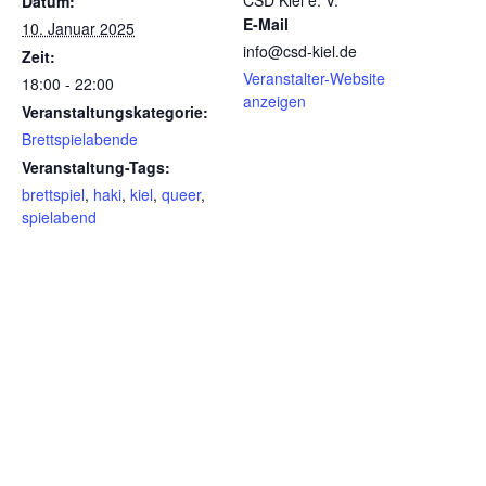
CSD Kiel e. V.
Datum:
E-Mail
10. Januar 2025
info@csd-kiel.de
Zeit:
Veranstalter-Website
18:00 - 22:00
anzeigen
Veranstaltungskategorie:
Brettspielabende
Veranstaltung-Tags:
brettspiel
,
haki
,
kiel
,
queer
,
spielabend