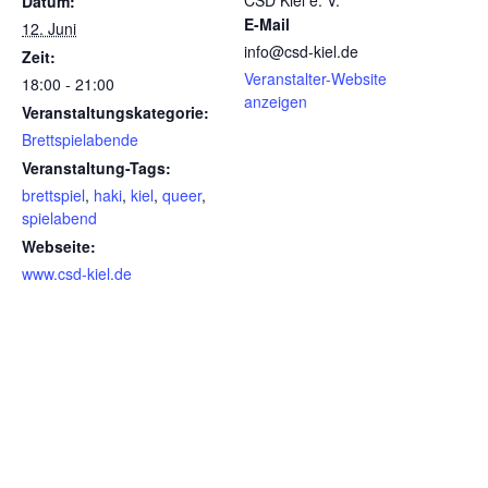
CSD Kiel e. V.
Datum:
E-Mail
12. Juni
info@csd-kiel.de
Zeit:
Veranstalter-Website
18:00 - 21:00
anzeigen
Veranstaltungskategorie:
Brettspielabende
Veranstaltung-Tags:
brettspiel
,
haki
,
kiel
,
queer
,
spielabend
Webseite:
www.csd-kiel.de