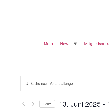
Moin
News
Mitgliedsant
Veranstaltungen
Bitte
Schlüsselwort
Suche
eingeben.
Suche
nach
und
Veranstaltungen
13. Juni 2025
 - 
Schlüsselwort.
Heute
Ansichten,