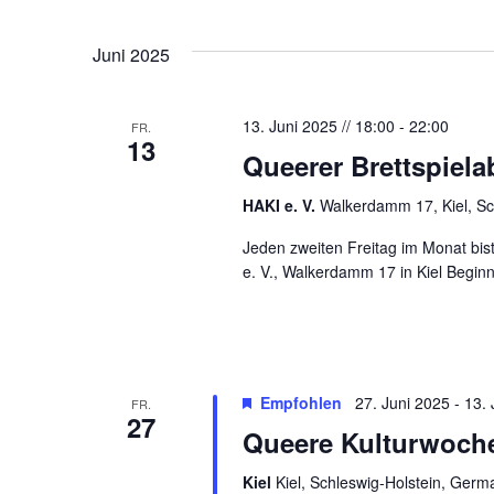
Datum
wählen.
Navigation
Juni 2025
13. Juni 2025 // 18:00
-
22:00
FR.
13
Queerer Brettspiela
HAKI e. V.
Walkerdamm 17, Kiel, Sc
Jeden zweiten Freitag im Monat bis
e. V., Walkerdamm 17 in Kiel Begin
Empfohlen
27. Juni 2025
-
13. 
FR.
27
Queere Kulturwoche
Kiel
Kiel, Schleswig-Holstein, Germ