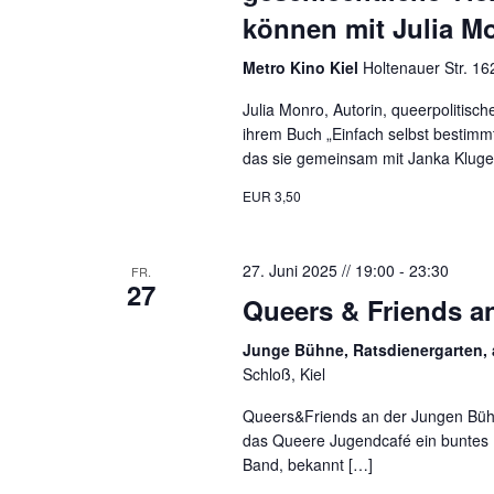
können mit Julia M
Metro Kino Kiel
Holtenauer Str. 16
Julia Monro, Autorin, queerpolitische
ihrem Buch „Einfach selbst bestimmt
das sie gemeinsam mit Janka Kluge
EUR 3,50
27. Juni 2025 // 19:00
-
23:30
FR.
27
Queers & Friends a
Junge Bühne, Ratsdienergarten, 
Schloß, Kiel
Queers&Friends an der Jungen Bühn
das Queere Jugendcafé ein buntes 
Band, bekannt […]