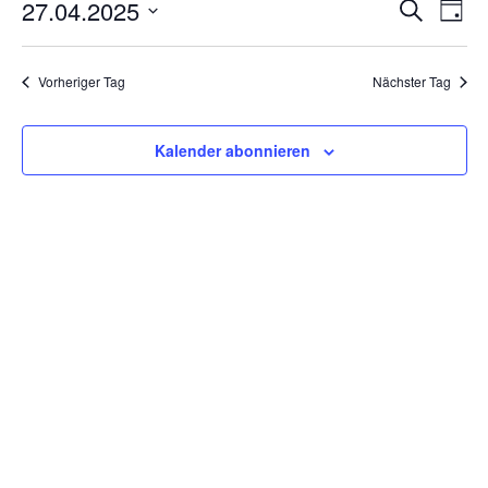
Veran
Ve
27.04.2025
Suche
Tag
Datum
An
Such
wählen.
Na
Vorheriger Tag
Nächster Tag
und
Ansic
Kalender abonnieren
Navig